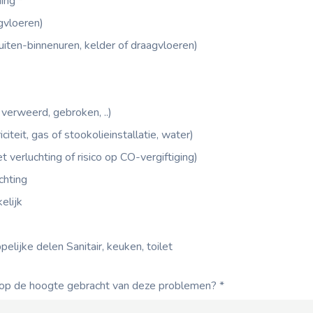
ning
*
agvloeren)
uiten-binnenuren, kelder of draagvloeren)
verweerd, gebroken, ..)
iciteit, gas of stookolieinstallatie, water)
 verluchting of risico op CO-vergiftiging)
chting
elijk
lijke delen Sanitair, keuken, toilet
jk op de hoogte gebracht van deze problemen?
*