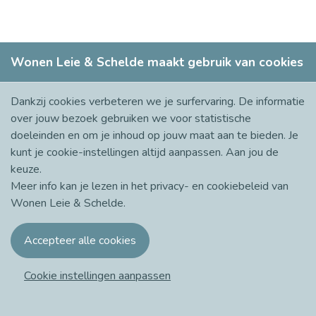
Wonen Leie & Schelde maakt gebruik van cookies
Zit je nog met vragen? Contacteer ons dan!
Dankzij cookies verbeteren we je surfervaring. De informatie
over jouw bezoek gebruiken we voor statistische
doeleinden en om je inhoud op jouw maat aan te bieden. Je
kunt je cookie-instellingen altijd aanpassen. Aan jou de
keuze.
Meer info kan je lezen in het
privacy- en cookiebeleid
van
Wonen Leie & Schelde.
© 2021 - 2026 Wonen Leie & Schelde
Cookie consent
Over Wonen Leie & Schelde
Cookie instellingen aanpassen
Volg ons op Facebook!
korazon.be