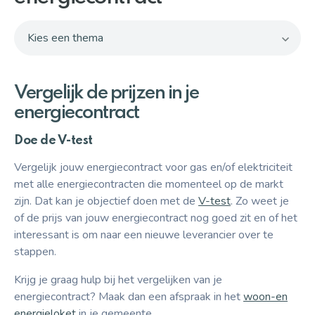
Aanvragen
Kies een thema
Contact
Vergelijk de prijzen in je energiecontract
Vergelijk de prijzen in je
Laat een energiescan uitvoeren
energiecontract
Isoleer je woning
Doe de V-test
Vergelijk jouw energiecontract voor gas en/of elektriciteit
Verbeter je technische installaties
met alle energiecontracten die momenteel op de markt
zijn. Dat kan je objectief doen met de
V-test
. Zo weet je
Bespaar door groepsaankopen
of de prijs van jouw energiecontract nog goed zit en of het
interessant is om naar een nieuwe leverancier over te
Financier je energetische ingrepen
stappen.
Snelle bespaartips
Krijg je graag hulp bij het vergelijken van je
energiecontract? Maak dan een afspraak in het
woon-en
energieloket
in je gemeente.