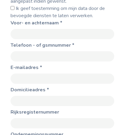
aangepast indien gewenst.
Ik geef toestemming om mijn data door de
Aanvragen
bevoegde diensten te laten verwerken.
Voor- en achternaam
*
Contact
Telefoon - of gsmnummer
*
E-mailadres
*
Domicilieadres
*
Rijksregisternummer
Ondernemingsnummer